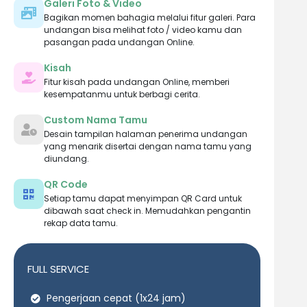
Galeri Foto & Video
Bagikan momen bahagia melalui fitur galeri. Para
undangan bisa melihat foto / video kamu dan
pasangan pada undangan Online.
Kisah
Fitur kisah pada undangan Online, memberi
kesempatanmu untuk berbagi cerita.
Custom Nama Tamu
Desain tampilan halaman penerima undangan
yang menarik disertai dengan nama tamu yang
diundang.
QR Code
Setiap tamu dapat menyimpan QR Card untuk
dibawah saat check in. Memudahkan pengantin
rekap data tamu.
FULL SERVICE
Pengerjaan cepat (1x24 jam)