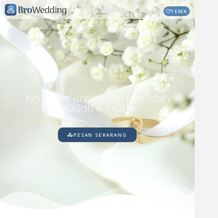
TEMA
b
r
o
w
e
d
d
i
n
g
.
i
d
Kini sebar undangan jadi lebih
Mudah & Praktis
PESAN SEKARANG