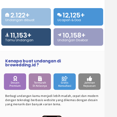
2.122
+
12,125
+
Undangan dibuat
Ucapan & Doa
11,153
+
10,158
+
Tamu Undangan
Undangan Disebar
Kenapa buat undangan di
browedding.id ?
Desain
Termurah
Gratis
Jaminan
Premium
Di Kelasnya
Konsultasi
Kepuasan
Berbagi undangan kamu menjadi lebih mudah, cepat dan modern
dengan teknologi berbasis website yang dikemas dengan desain
yang menarik dan banyak varian tema.