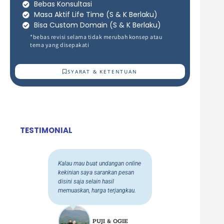
Bebas Konsultasi
Masa Aktif Life Time (S & K Berlaku)
Bisa Custom Domain (S & K Berlaku)
*bebas revisi selama tidak merubah konsep atau
tema yang disepakati
SYARAT & KETENTUAN
TESTIMONIAL
gan online
Puas banget sama hasil nya
an pesan
harga terjangkau tapi hasilnya
l
luar biasaa
dapat bonus
jangkau.
jugaa..thank u browedding udah
support acara ku
 OGIE