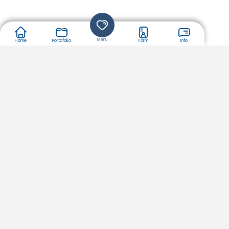
Menu
Home
Portofolio
Form
Info
Luxury
Tema luxury adalah perpaduan kemewahan, elegan, dan
minimalis